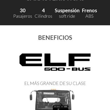
30
4
Suspensión
Frenos
Pasajeros
Cilindros
soft ride
ABS
BENEFICIOS
EL MÁS GRANDE DE SU CLASE