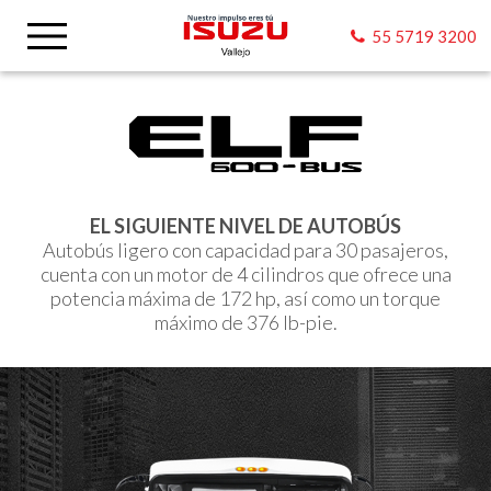
55 5719 3200
EL SIGUIENTE NIVEL DE AUTOBÚS
Autobús ligero con capacidad para 30 pasajeros,
cuenta con un motor de 4 cilindros que ofrece una
potencia máxima de 172 hp, así como un torque
máximo de 376 lb-pie.