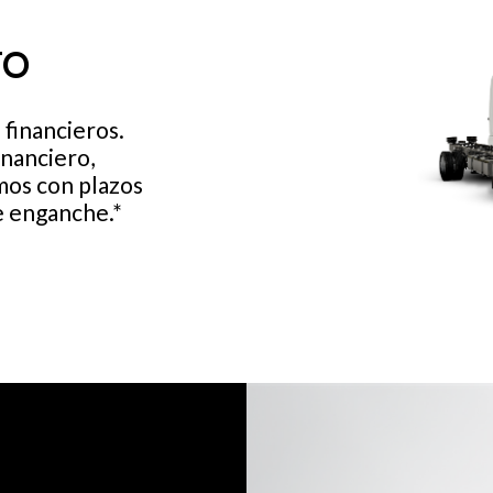
TO
financieros.
nanciero,
mos con plazos
e enganche.*