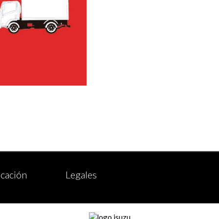
cación
Legales