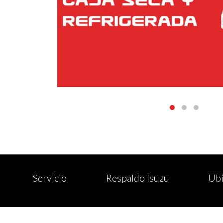
Servicio
Respaldo Isuzu
Ubi